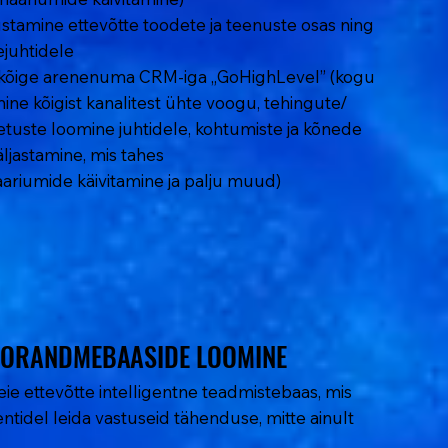
stamine ettevõtte toodete ja teenuste osas ning
juhtidele
 kõige arenenuma CRM-iga „GoHighLevel” (kogu
ine kõigist kanalitest ühte voogu, tehingute/
uste loomine juhtidele, kohtumiste ja kõnede
ljastamine, mis tahes
ariumide käivitamine ja palju muud)
TORANDMEBAASIDE LOOMINE
TORANDMEBAASIDE LOOMINE
e ettevõtte intelligentne teadmistebaas, mis
tidel leida vastuseid tähenduse, mitte ainult