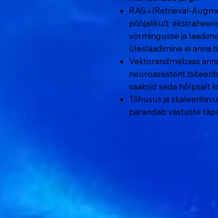
RAG-i (Retrieval-Augm
põhjalikult: ekstrahe
vormingusse ja laadime
üleslaadimine ei anna tä
Vektorandmebaas annab
neuroassistent tsiteerib
saaksid seda hõlpsalt ko
Tõhusus ja skaleeritav
parandab vastuste täps