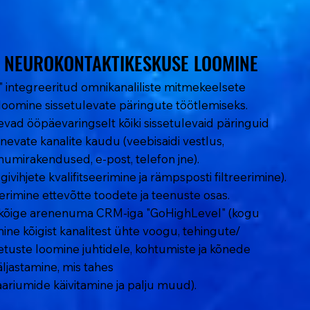
A NEUROKONTAKTIKESKUSE LOOMINE
A NEUROKONTAKTIKESKUSE LOOMINE
integreeritud omnikanaliliste mitmekeelsete
oomine sissetulevate päringute töötlemiseks.
vad ööpäevaringselt kõiki sissetulevaid päringuid
inevate kanalite kaudu (veebisaidi vestlus,
numirakendused, e-post, telefon jne).
vihjete kvalifitseerimine ja rämpsposti filtreerimine).
eerimine ettevõtte toodete ja teenuste osas.
 kõige arenenuma CRM-iga "GoHighLevel" (kogu
ine kõigist kanalitest ühte voogu, tehingute/
uste loomine juhtidele, kohtumiste ja kõnede
ljastamine, mis tahes
ariumide käivitamine ja palju muud).