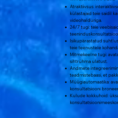
Atraktiivsus: interaktii
külastajaid teie saidil 
videohalduriga.
24/7 tugi: teie veebis
teeninduskonsultatsioo
Isikupärastatud suhtlus
teie teenustele kohanda
Mitmekeelne tugi: avat
sihtrühma ulatust.
Andmete integreerimine
teadmistebaasi, et pakk
Müügiautomaatika: avat
konsultatsiooni broneer
Kulude kokkuhoid: üksa
konsultatsioonimeeskon