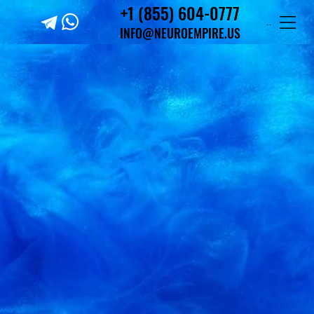
+1 (855) 604-0777
+1 (855) 604-0777
Menu
INFO@NEUROEMPIRE.US
INFO@NEUROEMPIRE.US