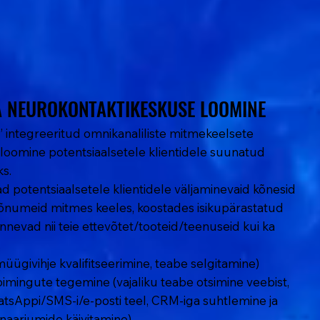
Γ
Γ
A NEUROKONTAKTIKESKUSE LOOMINE
A NEUROKONTAKTIKESKUSE LOOMINE
integreeritud omnikanaliliste mitmekeelsete
loomine potentsiaalsetele klientidele suunatud
s.
 potentsiaalsetele klientidele väljaminevaid kõnesid
sõnumeid mitmes keeles, koostades isikupärastatud
nevad nii teie ettevõtet/tooteid/teenuseid kui ka
.
müügivihje kvalifitseerimine, teabe selgitamine)
oimingute tegemine (vajaliku teabe otsimine veebist,
sAppi/SMS-i/e-posti teel, CRM-iga suhtlemine ja
aariumide käivitamine)