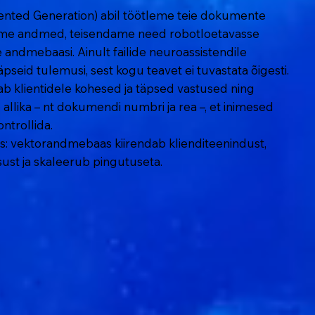
ented Generation) abil töötleme teie dokumente
erime andmed, teisendame need robotloetavasse
 andmebaasi. Ainult failide neuroassistendile
pseid tulemusi, sest kogu teavet ei tuvastata õigesti.
 klientidele kohesed ja täpsed vastused ning
 allika – nt dokumendi numbri ja rea –, et inimesed
ntrollida.
us: vektorandmebaas kiirendab klienditeenindust,
ust ja skaleerub pingutuseta.