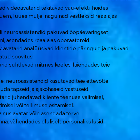
vsed videoavatarid tekitavad vau-efekti, hoides
kauem, luues mulje, nagu nad vestleksid reaalajas
aidi neuroassistendid pakuvad ööpäevaringset
ni, asendades reaalajas operaatoreid.
: avatarid analüüsivad klientide päringuid ja pakuvad
tud soovitusi.
arid suhtlevad mitmes keeles, laiendades teie
: neuroassistendid kasutavad teie ettevõtte
uda täpseid ja ajakohaseid vastuseid.
arid juhendavad kliente teenuse valimisel,
imisel või tellimuse esitamisel.
inus avatar võib asendada terve
na, vähendades oluliselt personalikulusid.