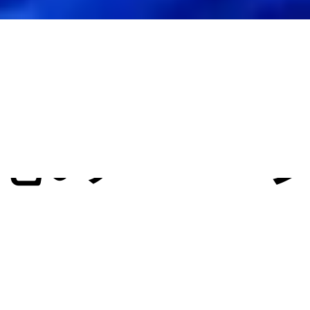
ジェ
化のエー
化のエー